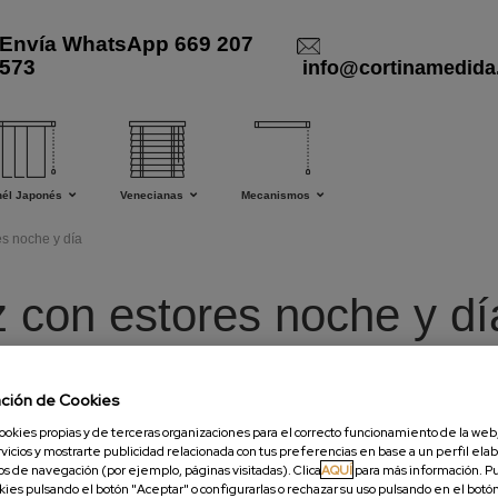
Envía WhatsApp 669 207
573
info@cortinamedida
nél Japonés
Venecianas
Mecanismos
es noche y día
z con estores noche y dí
e y dia, decoración con estores
3
me gusta
4204 lecturas
ación de Cookies
ookies propias y de terceras organizaciones para el correcto funcionamiento de la web,
vicios y mostrarte publicidad relacionada con tus preferencias en base a un perfil elab
os de navegación (por ejemplo, páginas visitadas). Clica
AQUÍ
para más información. P
okies pulsando el botón "Aceptar" o configurarlas o rechazar su uso pulsando en el botó