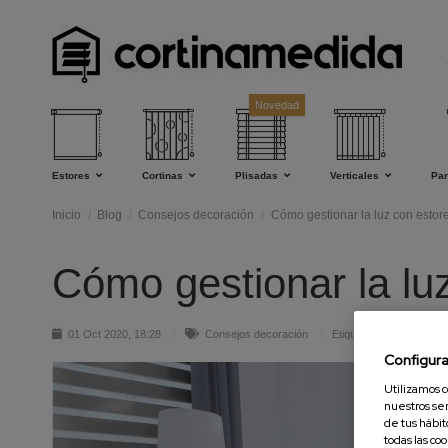
Novedad
Estores
Cortinas
Plisadas
Verticales
Pa
Inicio
Blog
Consejos decoración
Cómo gestionar la luz con estor
Cómo gestionar la lu
01 Oct 2020, 18:28
Consejos decoración
Etiquetas: estores noch
Configur
Utilizamos c
nuestros ser
de tus hábit
todas las co