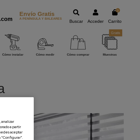
0
Envío Gratis
.com
A PENÍNSULA Y BALEARES
Buscar
Acceder
Carrito
Gratis
Cómo instalar
Cómo medir
Cómo comprar
Muestras
a
 analizar
orado a partir
uedes aceptar
n “Configurar”.