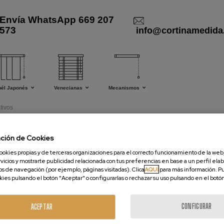
Envía WhatsApp 669 207
573
info@cortinamedida
nél Japonés
Venecianas
Mecanismos
tivos
jidos decorativos
ación de Cookies
ookies propias y de terceras organizaciones para el correcto funcionamiento de la web,
vicios y mostrarte publicidad relacionada con tus preferencias en base a un perfil elab
s en diferentes y sorprendentes colecciones. Te invitamos a echar un vis
os de navegación (por ejemplo, páginas visitadas). Clica
AQUÍ
para más información. P
okies pulsando el botón "Aceptar" o configurarlas o rechazar su uso pulsando en el botó
CONFIGURAR
ACEPTAR