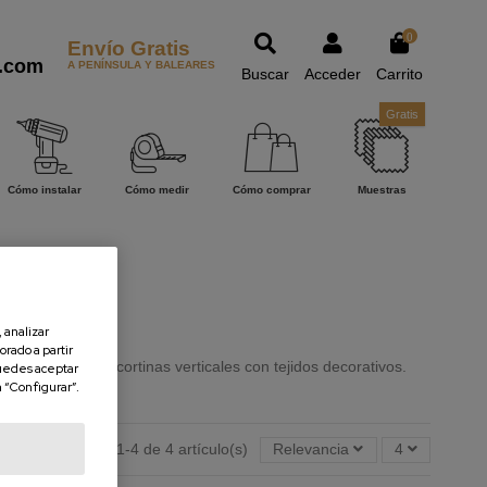
0
Envío Gratis
.com
A PENÍNSULA Y BALEARES
Buscar
Acceder
Carrito
Gratis
Cómo instalar
Cómo medir
Cómo comprar
Muestras
 analizar
orado a partir
tazo a nuestras cortinas verticales con tejidos decorativos.
uedes aceptar
n “Configurar”.
Mostrando 1-4 de 4 artículo(s)
Relevancia
4