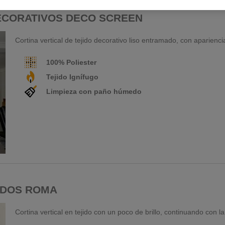
ECORATIVOS DECO SCREEN
Cortina vertical de tejido decorativo liso entramado, con apariencia
100% Poliester
Tejido Ignífugo
Limpieza con paño húmedo
IDOS ROMA
Cortina vertical en tejido con un poco de brillo, continuando con l