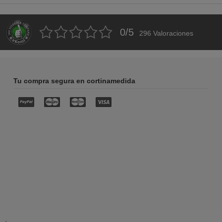
0
/
5
296
Valoraciones
Tu compra segura en cortinamedida