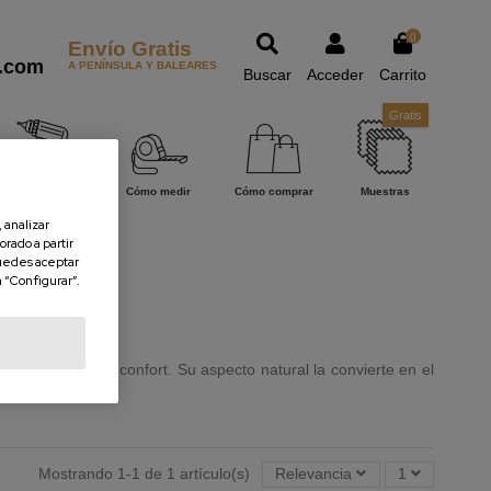
0
Envío Gratis
.com
A PENÍNSULA Y BALEARES
Buscar
Acceder
Carrito
Gratis
Cómo instalar
Cómo medir
Cómo comprar
Muestras
 analizar
orado a partir
uedes aceptar
n “Configurar”.
ación de lujo y confort. Su aspecto natural la convierte en el
Mostrando 1-1 de 1 artículo(s)
Relevancia
1