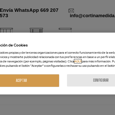
Envía WhatsApp 669 207
573
info@cortinamedida
ación de Cookies
nél Japonés
Venecianas
Mecanismos
ookies propias y de terceras organizaciones para el correcto funcionamiento de la web,
vicios y mostrarte publicidad relacionada con tus preferencias en base a un perfil elab
os de navegación (por ejemplo, páginas visitadas). Clica
AQUÍ
para más información. P
okies pulsando el botón "Aceptar" o configurarlas o rechazar su uso pulsando en el botó
ra
CONFIGURAR
ACEPTAR
lidad, que aporta un toque de intimidad a la estancia. Transmite sens
nen elementos de madera, como para ambientes modernos.