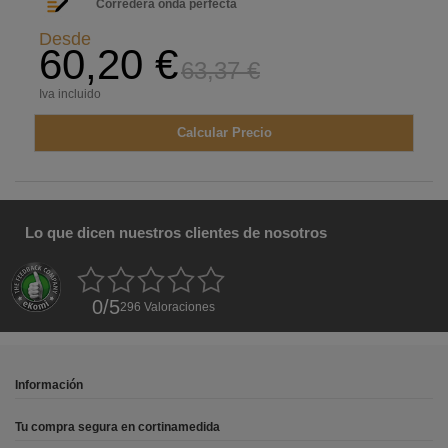
Corredera onda perfecta
Desde
60,20 €
63,37 €
Iva incluido
Calcular Precio
Lo que dicen nuestros clientes de nosotros
0
/
5
296
Valoraciones
Información
Tu compra segura en cortinamedida