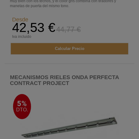
muy bien con los techos, y el color gris combina con tiradores y
manetas de puerta del mismo tono.
Desde
42,53 €
44,77 €
Iva incluido
Calcular Precio
MECANISMOS RIELES ONDA PERFECTA
CONTRACT PROJECT
5%
DTO.