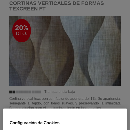
CORTINAS VERTICALES DE FORMAS
TEXCREEN FT
20%
DTO.
Transparencia baja
Cortina vertical texcreen con factor de apertura del 1%. Su apariencia,
semejante al tejido, con tonos suaves, y preservando la intimidad.
Buena solución para el deslumbramiento en las pantallas.
100% Poliester
Configuración de Cookies
Limpieza con paño humedo