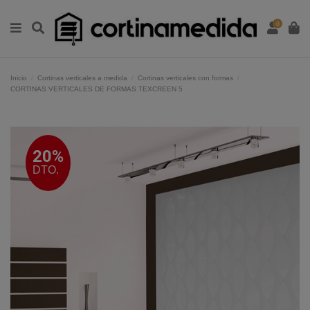
0
Inicio
Cortinas verticales a medida
Cortinas verticales con formas
CORTINAS VERTICALES DE FORMAS TEXCREEN 5
20%
DTO.