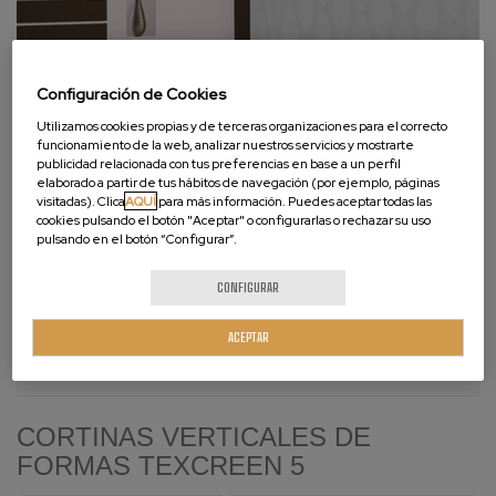
Configuración de Cookies
Utilizamos cookies propias y de terceras organizaciones para el correcto
funcionamiento de la web, analizar nuestros servicios y mostrarte
publicidad relacionada con tus preferencias en base a un perfil
elaborado a partir de tus hábitos de navegación (por ejemplo, páginas
visitadas). Clica
AQUÍ
para más información. Puedes aceptar todas las
cookies pulsando el botón "Aceptar" o configurarlas o rechazar su uso
CÓMO INSTALAR
CÓMO MEDIR
pulsando en el botón “Configurar”.
CONFIGURAR
Descripción
ACEPTAR
Opiniones de clientes
CORTINAS VERTICALES DE
FORMAS TEXCREEN 5