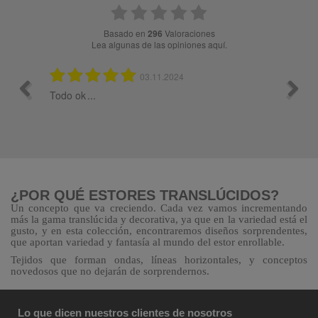
basado en
296
Valoraciones
Lea algunas de las opiniones aquí.
21.07.2024
Todo ik
Todo
¿POR QUÉ ESTORES TRANSLÚCIDOS?
Un
concepto que va creciendo. Cada vez vamos incrementando
más la gama translúcida y decorativa, ya que en la variedad está el
gusto, y en esta colección, encontraremos diseños sorprendentes,
que aportan variedad y fantasía al mundo del estor enrollable.
Tejidos que forman ondas, líneas horizontales, y conceptos
novedosos que no dejarán de sorprendernos.
Lo que dicen nuestros clientes de nosotros