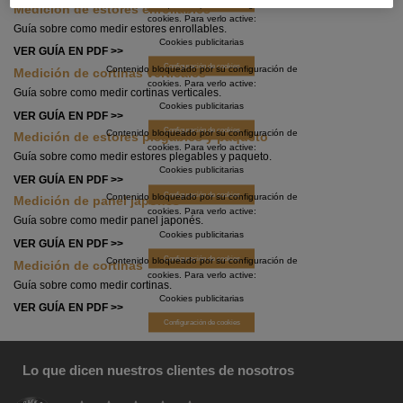
Configuración de cookies
Contenido bloqueado por su configuración de
Medición de estores enrollables
cookies. Para verlo active:
Guía sobre como medir estores enrollables.
Cookies publicitarias
VER GUÍA EN PDF >>
Configuración de cookies
Contenido bloqueado por su configuración de
Medición de cortinas verticales
cookies. Para verlo active:
Guía sobre como medir cortinas verticales.
Cookies publicitarias
VER GUÍA EN PDF >>
Configuración de cookies
Contenido bloqueado por su configuración de
Medición de estores plegables y paqueto
cookies. Para verlo active:
Guía sobre como medir estores plegables y paqueto.
Cookies publicitarias
VER GUÍA EN PDF >>
Configuración de cookies
Contenido bloqueado por su configuración de
Medición de panel japonés
cookies. Para verlo active:
Guía sobre como medir panel japonés.
Cookies publicitarias
VER GUÍA EN PDF >>
Configuración de cookies
Contenido bloqueado por su configuración de
Medición de cortinas
cookies. Para verlo active:
Guía sobre como medir cortinas.
Cookies publicitarias
VER GUÍA EN PDF >>
Configuración de cookies
Lo que dicen nuestros clientes de nosotros