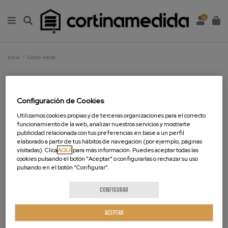
0
Inicio
Cómo medir
Cómo medir
Configuración de Cookies
A la hora de realizar nuestro pedido, y
hacer la medición inicial, muchas veces
Utilizamos cookies propias y de terceras organizaciones para el correcto
tenemos dudas de si lo que estamos
funcionamiento de la web, analizar nuestros servicios y mostrarte
midiendo es correcto y nuestra cortina o
publicidad relacionada con tus preferencias en base a un perfil
elaborado a partir de tus hábitos de navegación (por ejemplo, páginas
estor nos va a quedar bien.
visitadas). Clica
AQUÍ
para más información. Puedes aceptar todas las
Para ello, Cortinamedida ha confeccionado unas guías de
cookies pulsando el botón "Aceptar" o configurarlas o rechazar su uso
medición rápida para que esta tarea resulte fácil y sencilla,
pulsando en el botón “Configurar”.
y tengamos la certeza de que, a la hora de realizar nuestro
pedido, no nos estamos equivocando en las medidas.
CONFIGURAR
Contenido bloqueado por su configuración de
Medición de cortinas de onda perfecta
cookies. Para verlo active:
Guía sobre como medir Cortinas de Onda Perfecta.
ACEPTAR
Cookies publicitarias
VER GUÍA EN PDF >>