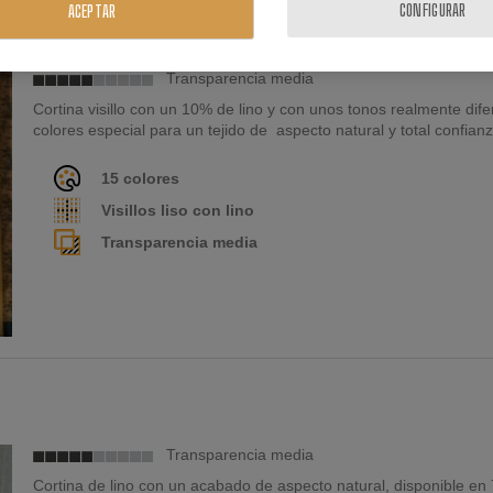
CONFIGURAR
ACEPTAR
Transparencia media
Cortina visillo con un 10% de lino y con unos tonos realmente dif
colores especial para un tejido de aspecto natural y total confianz
15 colores
Visillos liso con lino
Transparencia media
Transparencia media
Cortina de lino con un acabado de aspecto natural, disponible e