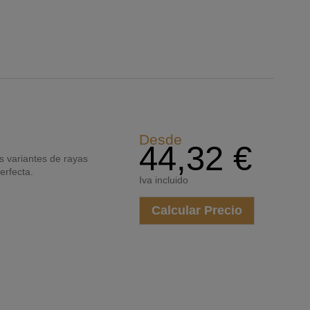
Desde
44,32 €
s variantes de rayas
erfecta.
Iva incluido
Calcular Precio