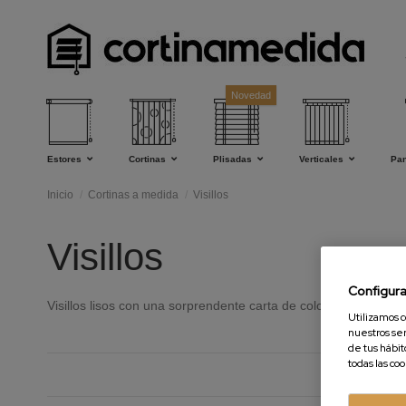
Novedad
Estores
Cortinas
Plisadas
Verticales
Pa
Inicio
Cortinas a medida
Visillos
Visillos
Configur
Visillos lisos con una sorprendente carta de colores, visillos
Utilizamos c
nuestros ser
de tus hábit
todas las co