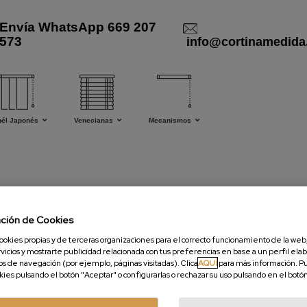
Envía WhatsApp 669 207
573
info@cortinamedida
nél Japonés
Venecianas
Mecanismos
ación de Cookies
 de modelos bordados y estampados, para nuestras cortinas.
ookies propias y de terceras organizaciones para el correcto funcionamiento de la web,
vicios y mostrarte publicidad relacionada con tus preferencias en base a un perfil elab
os de navegación (por ejemplo, páginas visitadas). Clica
AQUÍ
para más información. P
okies pulsando el botón "Aceptar" o configurarlas o rechazar su uso pulsando en el botó