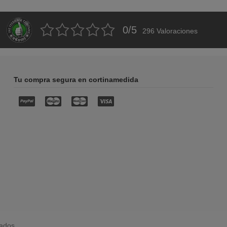
0
/
5
296
Valoraciones
Tu compra segura en cortinamedida
vados