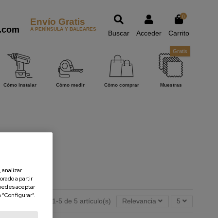
0
Envío Gratis
.com
A PENÍNSULA Y BALEARES
Buscar
Acceder
Carrito
Gratis
Cómo instalar
Cómo medir
Cómo comprar
Muestras
 analizar
orado a partir
uedes aceptar
n “Configurar”.
Mostrando 1-5 de 5 artículo(s)
Relevancia
5