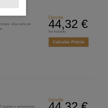
Desde
44,32 €
erentes. Una carta de
a.
Iva incluido
Calcular Precio
Desde
44,32 €
n 7 suaves y armoniosos