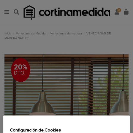
0
Inicio
Venecianas a Medida
Venecianas de madera
VENECIANAS DE
MADERA NATURE
20%
DTO.
Configuración de Cookies