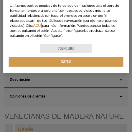
Utilizamos cookies propias y de terceras organizaciones para el correcto
funcionamiento de la web, analizar nuestros servicios y mostrarte
publicidad relacionada con tus preferencias en base a un perfil
elaborado a partir de tus hábitos de navegación (por ejemplo, páginas
visitadas). Clica
AQUÍ
para más información. Puedes aceptar todas las
cookies pulsando el botón "Aceptar" o configurarlas o rechazar su uso
pulsando en el botón “Configurar”.
CONFIGURAR
CÓMO INSTALAR
CÓMO MEDIR
ACEPTAR
Descripción
Opiniones de clientes
VENECIANAS DE MADERA NATURE
Desde