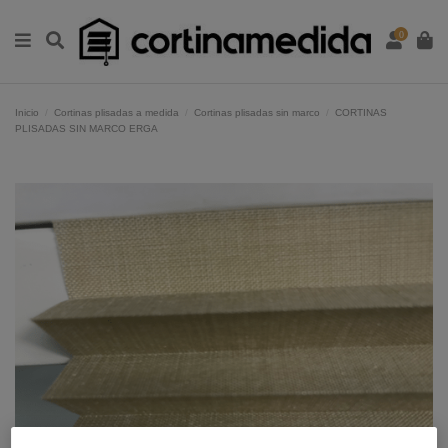
0
Inicio
Cortinas plisadas a medida
Cortinas plisadas sin marco
CORTINAS
PLISADAS SIN MARCO ERGA