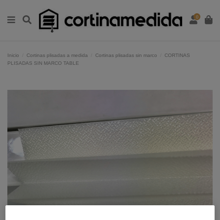
0
Inicio
Cortinas plisadas a medida
Cortinas plisadas sin marco
CORTINAS
PLISADAS SIN MARCO TABLE