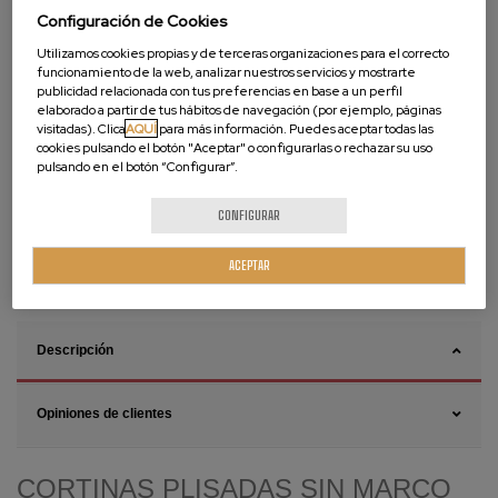
Configuración de Cookies
Utilizamos cookies propias y de terceras organizaciones para el correcto
funcionamiento de la web, analizar nuestros servicios y mostrarte
publicidad relacionada con tus preferencias en base a un perfil
elaborado a partir de tus hábitos de navegación (por ejemplo, páginas
visitadas). Clica
AQUÍ
para más información. Puedes aceptar todas las
cookies pulsando el botón "Aceptar" o configurarlas o rechazar su uso
pulsando en el botón “Configurar”.
Vídeos de Producto
CONFIGURAR
ACEPTAR
CÓMO INSTALAR
CÓMO MEDIR
Descripción
Opiniones de clientes
CORTINAS PLISADAS SIN MARCO