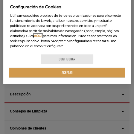
Configuración de Cookies
Utilizamos cookies propias y de terceras organizaciones para el correcto
funcionamiento de la web, analizar nuestros servicios y mostrarte
publicidad relacionada con tus preferencias en base a un perfil
elaborado a partir de tus hábitos de navegación (por ejemplo, páginas
visitadas). Clica
AQUÍ
para más información. Puedes aceptar todas las
cookies pulsando el botón "Aceptar" o configurarlas o rechazar su uso
pulsando en el botón “Configurar”.
Vídeos de Producto
CONFIGURAR
ACEPTAR
CÓMO INSTALAR
CÓMO MEDIR
Descripción
Consejos de Limpieza
Opiniones de clientes