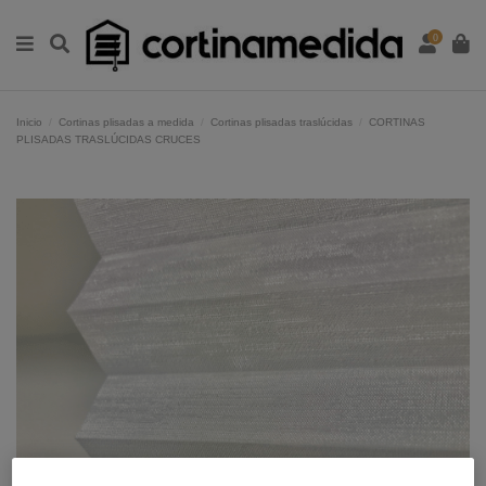
0
Inicio
Cortinas plisadas a medida
Cortinas plisadas traslúcidas
CORTINAS
PLISADAS TRASLÚCIDAS CRUCES