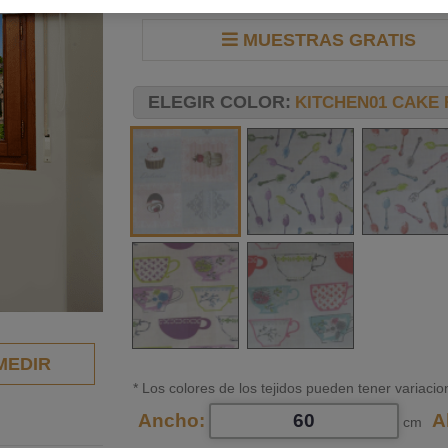
MUESTRAS GRATIS
ELEGIR COLOR:
KITCHEN01 CAKE
MEDIR
* Los colores de los tejidos pueden tener variacio
Ancho:
A
cm