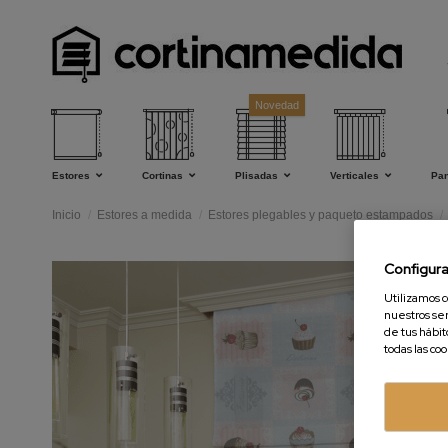
Novedad
Estores
Cortinas
Plisadas
Verticales
Pa
Inicio
Estores a medida
Estores plegables y paqueto estampados
Configur
Utilizamos c
nuestros ser
de tus hábit
todas las co