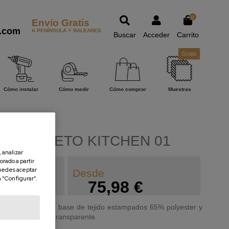
0
Envío Gratis
.com
A PENÍNSULA Y BALEARES
Buscar
Acceder
Carrito
Gratis
Cómo instalar
Cómo medir
Cómo comprar
Muestras
Y PAQUETO KITCHEN 01
 analizar
orado a partir
uedes aceptar
Desde
n “Configurar”.
75,98 €
iseños, sobre una base de tejido estampados 65% polyester y
a pesar de no ser transparente.