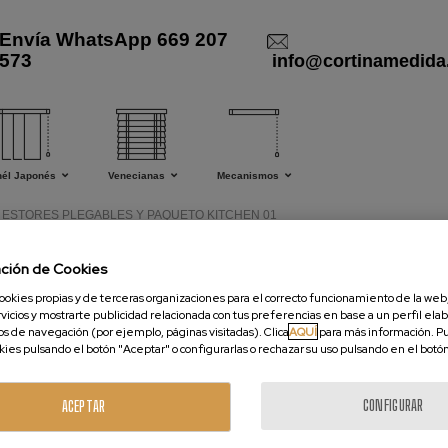
Envía WhatsApp 669 207
573
info@cortinamedida
nél Japonés
Venecianas
Mecanismos
ESTORES PLEGABLES Y PAQUETO KITCHEN 01
ación de Cookies
ESTORES PLEGABLES 
ookies propias y de terceras organizaciones para el correcto funcionamiento de la web,
vicios y mostrarte publicidad relacionada con tus preferencias en base a un perfil elab
Transparencia baja
os de navegación (por ejemplo, páginas visitadas). Clica
AQUÍ
para más información. P
okies pulsando el botón "Aceptar" o configurarlas o rechazar su uso pulsando en el botó
Estores de cocina en una amplia colección de d
CONFIGURAR
ACEPTAR
35% algodón. Este tejido deja pasar bien la luz, 