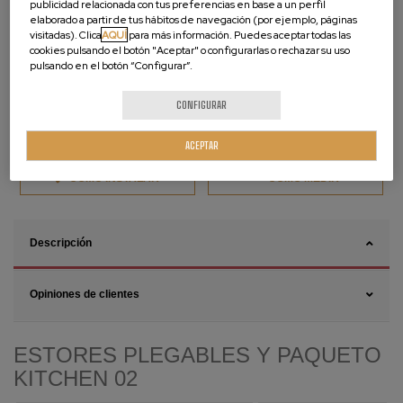
publicidad relacionada con tus preferencias en base a un perfil
elaborado a partir de tus hábitos de navegación (por ejemplo, páginas
visitadas). Clica
AQUÍ
para más información. Puedes aceptar todas las
cookies pulsando el botón "Aceptar" o configurarlas o rechazar su uso
pulsando en el botón “Configurar”.
CONFIGURAR
ACEPTAR
CÓMO INSTALAR
CÓMO MEDIR
Descripción
Opiniones de clientes
ESTORES PLEGABLES Y PAQUETO
KITCHEN 02