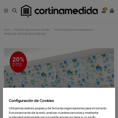
0
Inicio
Paneles japoneses a medida
Paneles japoneses estampados
PANELES JAPONESES ATHENAS
20%
DTO.
Configuración de Cookies
Utilizamos cookies propias y de terceras organizaciones para el correcto
funcionamiento de la web, analizar nuestros servicios y mostrarte
publicidad relacionada con tus preferencias en base a un perfil