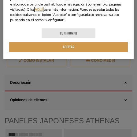
elaborado a partir de tus hábitos de navegación (por ejemplo, páginas
visitadas). Clica
AQUÍ
para más información. Puedes aceptar todas las
cookies pulsando el botón "Aceptar" o configurarlas o rechazar su uso
pulsando en el botón “Configurar”.
CONFIGURAR
ACEPTAR
CÓMO INSTALAR
CÓMO MEDIR
Descripción
Opiniones de clientes
PANELES JAPONESES ATHENAS